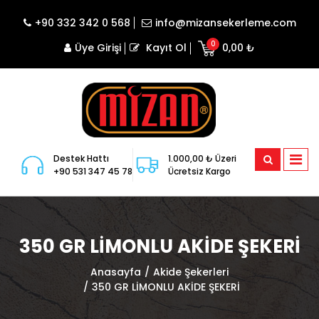
+90 332 342 0 568
info@mizansekerleme.com
0
Üye Girişi
Kayıt Ol
0,00 ₺
Destek Hattı
1.000,00 ₺ Üzeri
+90 531 347 45 78
Ücretsiz Kargo
350 GR LİMONLU AKİDE ŞEKERİ
Anasayfa
Akide Şekerleri
350 GR LİMONLU AKİDE ŞEKERİ